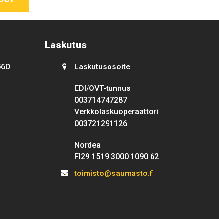
Laskutus
56D
Laskutusosoite
EDI/OVT-tunnus
003714747287
Verkkolaskuoperaattori
003721291126
Nordea
FI29 1519 3000 1090 62
toimisto@saumasto.fi