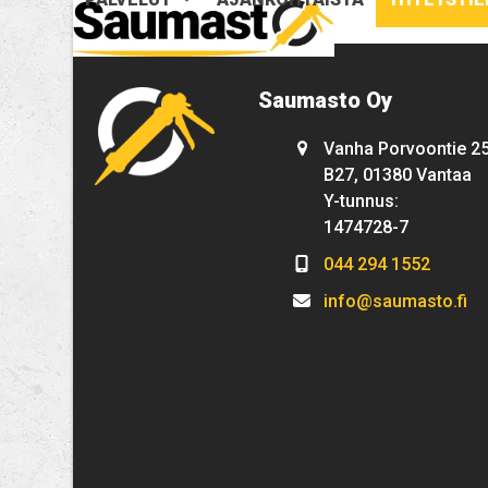
Skip
to
content
Saumasto Oy
Vanha Porvoontie 2
B27, 01380 Vantaa
Y-tunnus:
1474728-7
044 294 1552
info@saumasto.fi