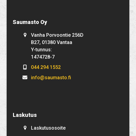
Saumasto Oy
Vanha Porvoontie 256D
B27, 01380 Vantaa
Y-tunnus:
1474728-7
044 294 1552
info@saumasto.fi
Laskutus
Laskutusosoite