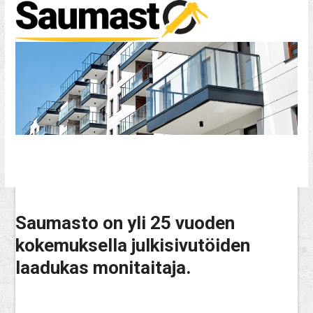
Skip
Open
Close
to
mobile
mobile
content
menu
menu
Saumasto on yli 25 vuoden
kokemuksella julkisivutöiden
laadukas monitaitaja.